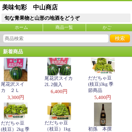
美味旬彩 中山商店
旬な青果物と山形の地酒をどうぞ
ホーム
商品一覧
かご
新着商品
だだちゃ豆
尾花沢スイカ
尾花沢スイ
(枝豆)3kg 季
2L 2個入
カ ２Ｌ
節商品
6,400円
3,300円
5,400円
だだちゃ豆
だだちゃ豆
（枝豆）1kg
初孫 本撰
(枝豆）2kg 季