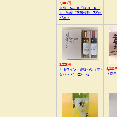
2,403円
金龍 爽＆爽「琥珀」セッ
ト 連続式蒸留焼酎 720ml
×2本入
3,338円
8,382
月山ワイン 豊穣神話（赤・
上喜元「
白セット）720ml×2