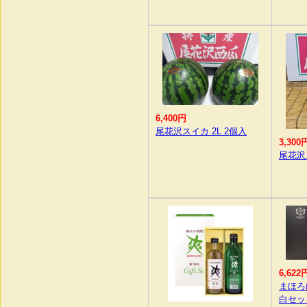
6,400円
尾花沢スイカ 2L 2個入
3,300
尾花沢
6,622
まほろ
白セッ