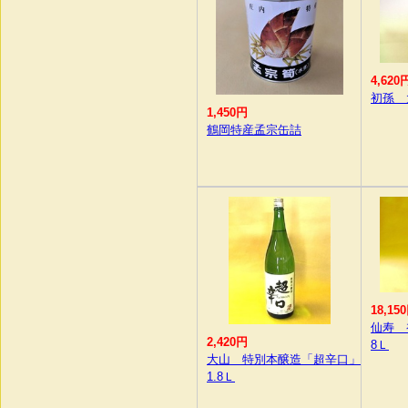
4,620
初孫 
1,450円
鶴岡特産孟宗缶詰
18,15
仙寿 
2,420円
8Ｌ
大山 特別本醸造「超辛口」
1.8Ｌ