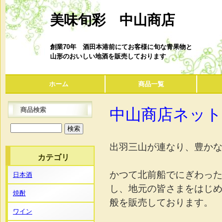
美味旬彩 中山商店
創業70年 酒田本港前にてお客様に旬な青果物と
山形のおいしい地酒を販売しております
ホーム
商品一覧
中山商店ネッ
商品検索
出羽三山が連なり、豊か
カテゴリ
かつて北前船でにぎわっ
日本酒
し、地元の皆さまをはじ
焼酎
般を販売しております。
ワイン