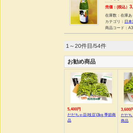
3
売価：(税込）
在庫数：
在庫あ
カテゴリ：
日本
商品コード：
A3
1～20件目/54件
お勧め商品
5,400円
3,600
だだちゃ豆(枝豆)3kg 季節商
だだち
品
商品