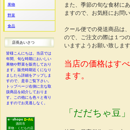
また、季節の旬な食材に
果物
ますので、お気軽にお問
野菜
食品
クール便での発送商品は
ので、ご注文の際は１つ
店長あいさつ
いますようお願い致しま
皆様こんにちは。当店では
年間、旬な時期においしい
当店の価格はす
果物や野菜を販売しており
ます。販売時期近くになり
ます。
ましたら詳細をアップしま
すので、是非ご覧下さい。
トップページ右側に主な取
扱商品を紹介しておりま
す。この他にも色々と有り
ますのでお見逃しなく。
「だだちゃ豆」
酒田市
果物・くだもの店