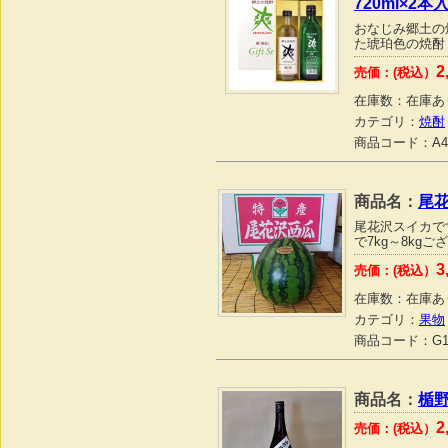
720ml×2本
おなじみ郷土の
た琥珀色の焼酎
2
売価：(税込）
在庫数：
在庫あ
カテゴリ：
焼酎
商品コード：
A4
商品名：
尾
尾花沢スイカで
で7kg～8kgご
3
売価：(税込）
在庫数：
在庫あ
カテゴリ：
果物
商品コード：
G1
商品名：
楯野
2
売価：(税込）