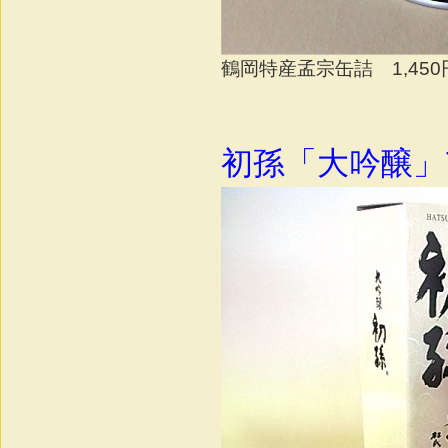
鶴岡特産孟宗缶詰 1,45
初孫「大吟醸」7