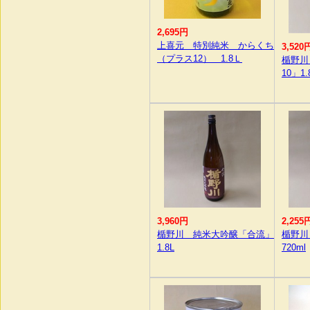
2,695円
上喜元 特別純米 からくち
3,520
（プラス12） 1.8Ｌ
楯野川
10」1.
3,960円
2,255
楯野川 純米大吟醸「合流」
楯野川
1.8L
720ml