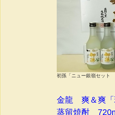
初孫「ニュー銀嶺セット 30
金龍 爽＆爽「
蒸留焼酎 720