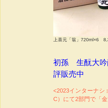
上喜元「翁」720ml×6 8
初孫 生酛大吟醸
評販売中
<2023インターナ
C）にて2部門で「金