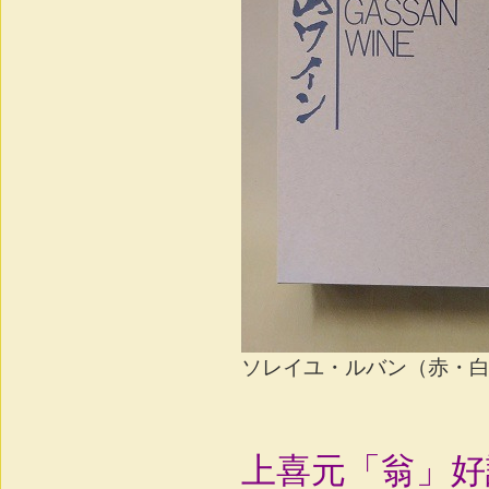
ソレイユ・ルバン（赤・白セッ
上喜元「翁」好