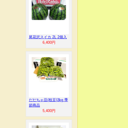
尾花沢スイカ 2L 2個入
6,400円
だだちゃ豆(枝豆)3kg 季
節商品
5,400円