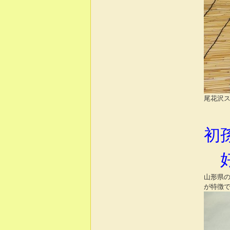
尾花沢ス
初
好
山形県の
が特徴