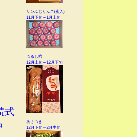
サンふじりんご(蜜入)
11月下旬～1月上旬
つるし柿
12月上旬～12月下旬
続式
あさつき
中
12月下旬～2月中旬