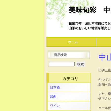
美味旬彩 中
創業70年 酒田本港前にて
山形のおいしい地酒を販売し
ホーム
中
商品検索
出羽三
カテゴリ
かつて
船舶へ
日本酒
また、
焼酎
せ下さ
ワイン
クール