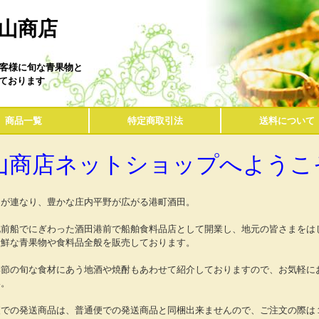
山商店
お客様に旬な青果物と
ております
商品一覧
特定商取引法
送料について
山商店ネットショップへようこ
山が連なり、豊かな庄内平野が広がる港町酒田。
北前船でにぎわった酒田港前で船舶食料品店として開業し、地元の皆さまをは
新鮮な青果物や食料品全般を販売しております。
季節の旬な食材にあう地酒や焼酎もあわせて紹介しておりますので、お気軽に
い。
便での発送商品は、普通便での発送商品と同梱出来ませんので、ご注文の際は