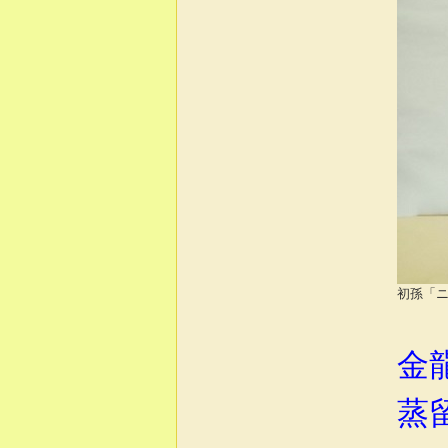
初孫「ニ
金
蒸