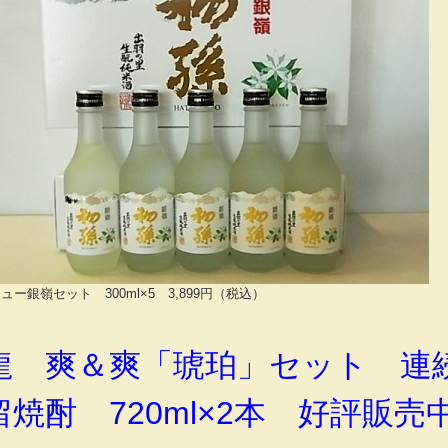
ュー銀嶺セット 300ml×5 3,899円（税込）
龍 爽＆爽「琥珀」セット 連
留焼酎 720ml×2本 好評販売