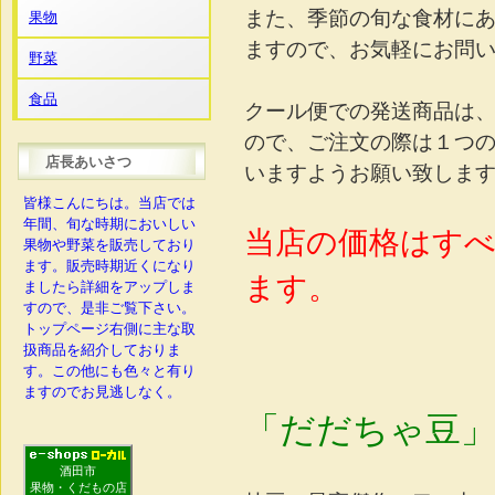
また、季節の旬な食材に
果物
ますので、お気軽にお問
野菜
食品
クール便での発送商品は
ので、ご注文の際は１つ
店長あいさつ
いますようお願い致しま
皆様こんにちは。当店では
年間、旬な時期においしい
当店の価格はす
果物や野菜を販売しており
ます。販売時期近くになり
ます。
ましたら詳細をアップしま
すので、是非ご覧下さい。
トップページ右側に主な取
扱商品を紹介しておりま
す。この他にも色々と有り
ますのでお見逃しなく。
「だだちゃ豆」
酒田市
果物・くだもの店