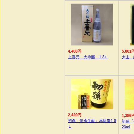
4,400円
5,801
上喜元 大吟醸 1.8Ｌ
大山 
2,420円
1,386
初孫「伝承生酛」本醸造1.8
初孫「
Ｌ
20ml