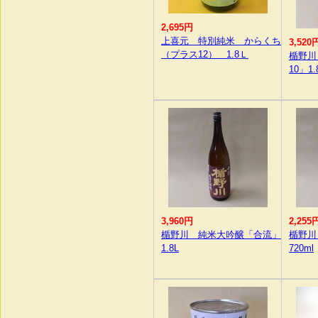
2,695円
上喜元 特別純米 からくち
3,520
（プラス12） 1.8Ｌ
楯野川
10」1.
3,960円
2,255
楯野川 純米大吟醸「合流」
楯野川
1.8L
720ml