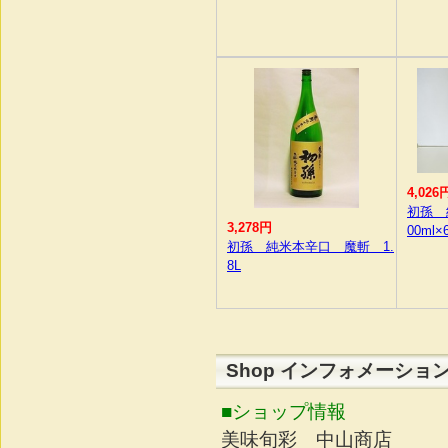
4,026
初孫 
3,278円
00ml×
初孫 純米本辛口 魔斬 1.
8L
Shop インフォメーショ
■ショップ情報
美味旬彩 中山商店