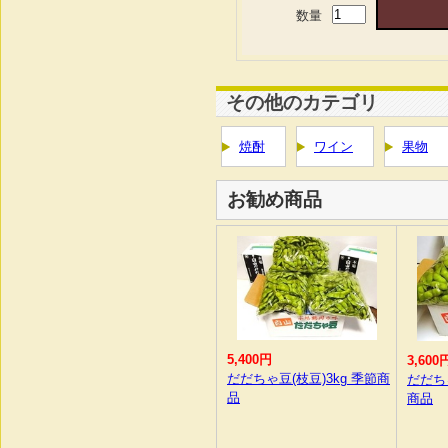
数量
その他のカテゴリ
焼酎
ワイン
果物
お勧め商品
5,400円
3,600
だだちゃ豆(枝豆)3kg 季節商
だだち
品
商品