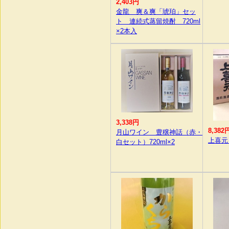
2,403円
金龍 爽＆爽「琥珀」セッ
ト 連続式蒸留焼酎 720ml
×2本入
3,338円
8,382
月山ワイン 豊穣神話（赤・
上喜元「
白セット）720ml×2