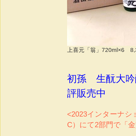
上喜元「翁」720ml×6 8
初孫 生酛大吟醸
評販売中
<2023インターナ
C）にて2部門で「金