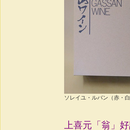
ソレイユ・ルバン（赤・白セッ
上喜元「翁」好