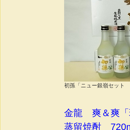
初孫「ニュー銀嶺セット 30
金龍 爽＆爽「
蒸留焼酎 720