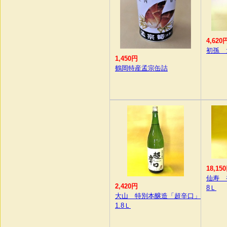
4,620
初孫 
1,450円
鶴岡特産孟宗缶詰
18,15
仙寿 
2,420円
8Ｌ
大山 特別本醸造「超辛口」
1.8Ｌ