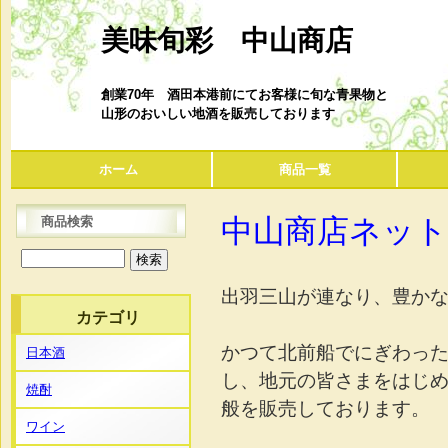
美味旬彩 中山商店
創業70年 酒田本港前にてお客様に旬な青果物と
山形のおいしい地酒を販売しております
ホーム
商品一覧
中山商店ネッ
商品検索
出羽三山が連なり、豊か
カテゴリ
かつて北前船でにぎわっ
日本酒
し、地元の皆さまをはじ
焼酎
般を販売しております。
ワイン