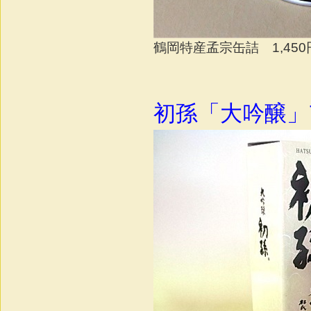
鶴岡特産孟宗缶詰 1,45
初孫「大吟醸」7