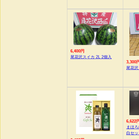
6,400円
尾花沢スイカ 2L 2個入
3,300
尾花沢
6,622
まほろ
白セッ